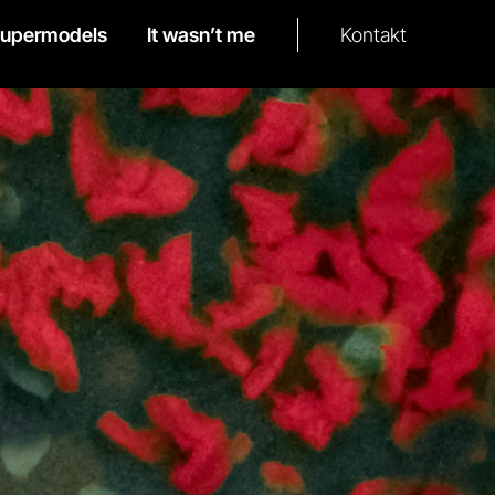
Kontakt
upermodels
It wasn’t me